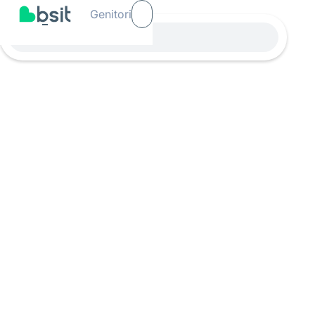
Genitori