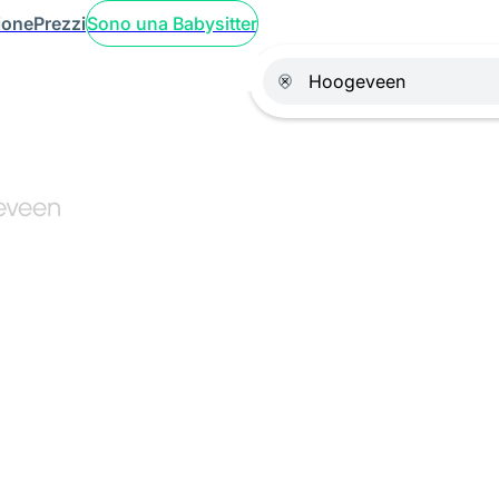
ione
Prezzi
Sono una Babysitter
geveen