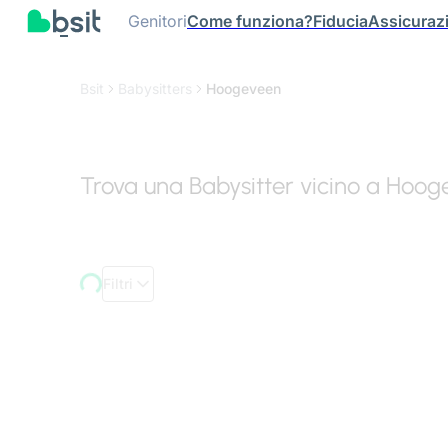
Genitori
Come funziona?
Fiducia
Assicuraz
Bsit
Babysitters
Hoogeveen
Trova una Babysitter vicino a Hoo
Filtri