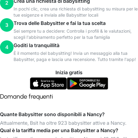
Crea una richiesta di babysitting
2
In pochi clic, crea una richiesta di babysitting su misura per le
tue esigenze e inviala alle Babysitter locali
Trova delle Babysitter e fai la tua scelta
3
Sei sempre tu a decidere: Controlla i profili & le valutazioni,
scegli l'abbinamento perfetto per la tua famiglia
Goditi la tranquillità
4
È il momento del babysitting! Invia un messaggio alla tua
Babysitter, paga e lascia una recensione. Tutto tramite l'app!
Inizia gratis
Domande frequenti
Quante Babysitter sono disponibili a Nancy?
Attualmente, Bsit ha oltre 923 babysitter attive a Nancy.
Qual è la tariffa media per una Babysitter a Nancy?