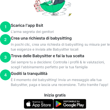
Scarica l'app Bsit
1
L'arma segreta dei genitori
Crea una richiesta di babysitting
2
In pochi clic, crea una richiesta di babysitting su misura per le
tue esigenze e inviala alle Babysitter locali
Trova delle Babysitter e fai la tua scelta
3
Sei sempre tu a decidere: Controlla i profili & le valutazioni,
scegli l'abbinamento perfetto per la tua famiglia
Goditi la tranquillità
4
È il momento del babysitting! Invia un messaggio alla tua
Babysitter, paga e lascia una recensione. Tutto tramite l'app!
Inizia gratis