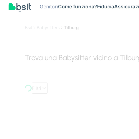
Genitori
Come funziona?
Fiducia
Assicuraz
Bsit
Babysitters
Tilburg
Trova una Babysitter vicino a Tilbur
Filtri