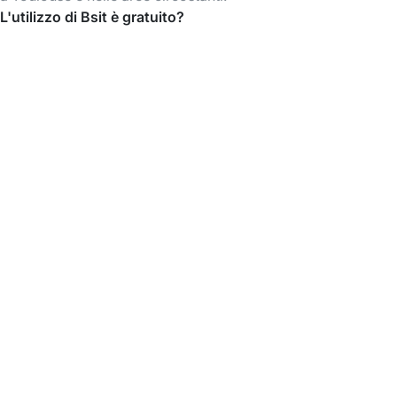
L'utilizzo di Bsit è gratuito?
Creare un account e sfogliare i profili delle Babysitter è
gratuito. Paghi solo quando prenoti il babysitting.
Scarica l'app Bsit
Trova babysitter quando vuoi, organizza e paga
tutto facilmente dall’app.