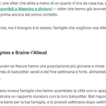
i: una sitter che abita a meno di un quarto d'ora da casa tua, c
sponibili a Waterloo e dintorni
— sitter che hanno già lavorato
re prima ancora del primo contatto.
le, ma il bisogno è lo stesso: famiglie che vogliono una sitte
gnies e Braine-l'Alleud
ouvain-la-Neuve hanno una popolazione più giovane e mista — 
nda di babysitter serali e del fine settimana è forte, alimenta
.
ano invece famiglie che hanno scambiato la città con lo spazi
truire un rapporto duraturo con la loro babysitter. Bsit risp
va bene per la tua famiglia, e lo prenoti settimana dopo setti