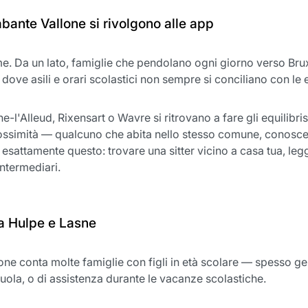
abante Vallone si rivolgono alle app
. Da un lato, famiglie che pendolano ogni giorno verso Bruxell
o, dove asili e orari scolastici non sempre si conciliano con le
aine-l'Alleud, Rixensart o Wavre si ritrovano a fare gli equilibr
ossimità — qualcuno che abita nello stesso comune, conosce l
esattamente questo: trovare una sitter vicino a casa tua, legger
ntermediari.
La Hulpe e Lasne
one conta molte famiglie con figli in età scolare — spesso g
scuola, o di assistenza durante le vacanze scolastiche.