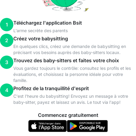
Téléchargez l'application Bsit
1
L'arme secrète des parents
Créez votre babysitting
2
En quelques clics, créez une demande de babysitting en
précisant vos besoins auprès des baby-sitters locaux.
Trouvez des baby-sitters et faites votre choix
3
Vous gardez toujours le contrôle: consultez les profils et les
évaluations, et choisissez la personne idéale pour votre
famille.
Profitez de la tranquillité d'esprit
4
C'est l'heure du babysitting! Envoyez un message à votre
baby-sitter, payez et laissez un avis. Le tout via l'app!
Commencez gratuitement