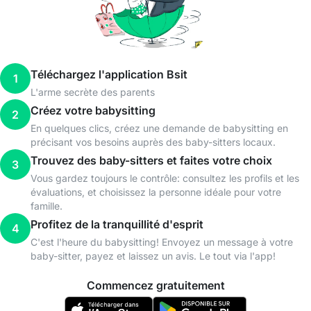
Téléchargez l'application Bsit
1
L'arme secrète des parents
Créez votre babysitting
2
En quelques clics, créez une demande de babysitting en
précisant vos besoins auprès des baby-sitters locaux.
Trouvez des baby-sitters et faites votre choix
3
Vous gardez toujours le contrôle: consultez les profils et les
évaluations, et choisissez la personne idéale pour votre
famille.
Profitez de la tranquillité d'esprit
4
C'est l'heure du babysitting! Envoyez un message à votre
baby-sitter, payez et laissez un avis. Le tout via l'app!
Commencez gratuitement