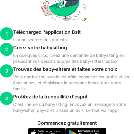
Téléchargez l'application Bsit
1
L'arme secrète des parents
Créez votre babysitting
2
En quelques clics, créez une demande de babysitting en
précisant vos besoins auprès des baby-sitters locaux.
Trouvez des baby-sitters et faites votre choix
3
Vous gardez toujours le contrôle: consultez les profils et les
évaluations, et choisissez la personne idéale pour votre
famille.
Profitez de la tranquillité d'esprit
4
C'est l'heure du babysitting! Envoyez un message à votre
baby-sitter, payez et laissez un avis. Le tout via l'app!
Commencez gratuitement