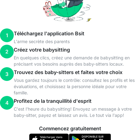
Téléchargez l'application Bsit
1
L'arme secrète des parents
Créez votre babysitting
2
En quelques clics, créez une demande de babysitting en
précisant vos besoins auprès des baby-sitters locaux.
Trouvez des baby-sitters et faites votre choix
3
Vous gardez toujours le contrôle: consultez les profils et les
évaluations, et choisissez la personne idéale pour votre
famille.
Profitez de la tranquillité d'esprit
4
C'est l'heure du babysitting! Envoyez un message à votre
baby-sitter, payez et laissez un avis. Le tout via l'app!
Commencez gratuitement