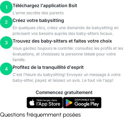
Téléchargez l'application Bsit
1
L'arme secrète des parents
Créez votre babysitting
2
En quelques clics, créez une demande de babysitting en
précisant vos besoins auprès des baby-sitters locaux.
Trouvez des baby-sitters et faites votre choix
3
Vous gardez toujours le contrôle: consultez les profils et les
évaluations, et choisissez la personne idéale pour votre
famille.
Profitez de la tranquillité d'esprit
4
C'est l'heure du babysitting! Envoyez un message à votre
baby-sitter, payez et laissez un avis. Le tout via l'app!
Commencez gratuitement
Questions fréquemment posées