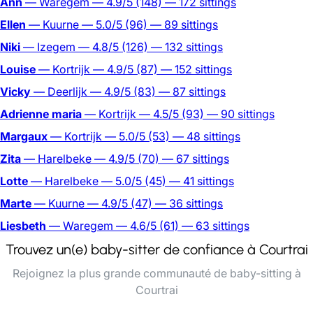
Ann
— Waregem
— 4.9/5
(148)
— 172 sittings
Ellen
— Kuurne
— 5.0/5
(96)
— 89 sittings
Niki
— Izegem
— 4.8/5
(126)
— 132 sittings
Louise
— Kortrijk
— 4.9/5
(87)
— 152 sittings
Vicky
— Deerlijk
— 4.9/5
(83)
— 87 sittings
Adrienne maria
— Kortrijk
— 4.5/5
(93)
— 90 sittings
Margaux
— Kortrijk
— 5.0/5
(53)
— 48 sittings
Zita
— Harelbeke
— 4.9/5
(70)
— 67 sittings
Lotte
— Harelbeke
— 5.0/5
(45)
— 41 sittings
Marte
— Kuurne
— 4.9/5
(47)
— 36 sittings
Liesbeth
— Waregem
— 4.6/5
(61)
— 63 sittings
Trouvez un(e) baby-sitter de confiance à Courtrai
Rejoignez la plus grande communauté de baby-sitting à
Courtrai