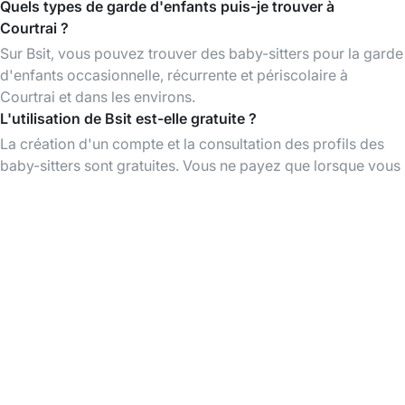
Quels types de garde d'enfants puis-je trouver à
Courtrai ?
Sur Bsit, vous pouvez trouver des baby-sitters pour la garde
d'enfants occasionnelle, récurrente et périscolaire à
Courtrai et dans les environs.
L'utilisation de Bsit est-elle gratuite ?
La création d'un compte et la consultation des profils des
baby-sitters sont gratuites. Vous ne payez que lorsque vous
réservez un babysitting.
Baby-sitters près de chez moi
Baby-sitters à Kortrijk
Baby-sitters à Mouscron
Baby-sitters à flanders
Baby-sitters à Antwerpen
Baby-sitters à Gent
Baby-sitters à Brugge
Baby-sitters à Leuven
Baby-sitters à Mechelen
Baby-sitters à Aalst
Baby-sitters à Hasselt
Baby-sitters à Sint-Niklaas