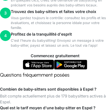
En quelques clics, créez une demande de babysitting en
précisant vos besoins auprès des baby-sitters locaux.
Trouvez des baby-sitters et faites votre choix
3
Vous gardez toujours le contrôle: consultez les profils et les
évaluations, et choisissez la personne idéale pour votre
famille.
Profitez de la tranquillité d'esprit
4
C'est l'heure du babysitting! Envoyez un message à votre
baby-sitter, payez et laissez un avis. Le tout via l'app!
Commencez gratuitement
Questions fréquemment posées
Combien de baby-sitters sont disponibles à Espel ?
Bsit compte actuellement plus de 179 babysitters actives à
Espel.
Quel est le tarif moyen d'une baby-sitter en Espel ?