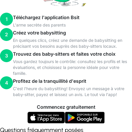
Téléchargez l'application Bsit
1
L'arme secrète des parents
Créez votre babysitting
2
En quelques clics, créez une demande de babysitting en
précisant vos besoins auprès des baby-sitters locaux.
Trouvez des baby-sitters et faites votre choix
3
Vous gardez toujours le contrôle: consultez les profils et les
évaluations, et choisissez la personne idéale pour votre
famille.
Profitez de la tranquillité d'esprit
4
C'est l'heure du babysitting! Envoyez un message à votre
baby-sitter, payez et laissez un avis. Le tout via l'app!
Commencez gratuitement
Questions fréquemment posées