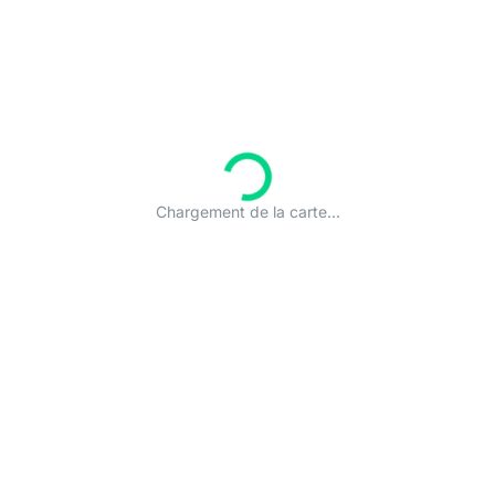
Chargement de la carte...