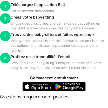
Téléchargez l'application Bsit
1
L'arme secrète des parents
Créez votre babysitting
2
En quelques clics, créez une demande de babysitting en
précisant vos besoins auprès des baby-sitters locaux.
Trouvez des baby-sitters et faites votre choix
3
Vous gardez toujours le contrôle: consultez les profils et les
évaluations, et choisissez la personne idéale pour votre
famille.
Profitez de la tranquillité d'esprit
4
C'est l'heure du babysitting! Envoyez un message à votre
baby-sitter, payez et laissez un avis. Le tout via l'app!
Commencez gratuitement
Questions fréquemment posées