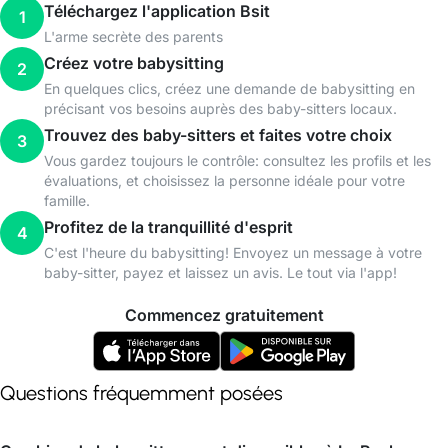
Téléchargez l'application Bsit
1
L'arme secrète des parents
Créez votre babysitting
2
En quelques clics, créez une demande de babysitting en
précisant vos besoins auprès des baby-sitters locaux.
Trouvez des baby-sitters et faites votre choix
3
Vous gardez toujours le contrôle: consultez les profils et les
évaluations, et choisissez la personne idéale pour votre
famille.
Profitez de la tranquillité d'esprit
4
C'est l'heure du babysitting! Envoyez un message à votre
baby-sitter, payez et laissez un avis. Le tout via l'app!
Commencez gratuitement
Questions fréquemment posées