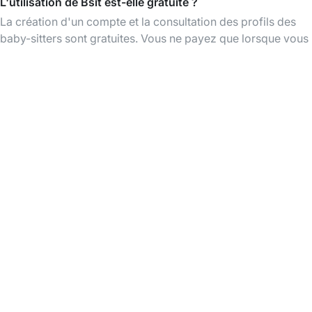
L'utilisation de Bsit est-elle gratuite ?
La création d'un compte et la consultation des profils des
baby-sitters sont gratuites. Vous ne payez que lorsque vous
réservez un babysitting.
Télécharger l'App Bsit
Trouvez des baby-sitters à tout moment,
organisez et payez vos babysittings facilement
via l'app