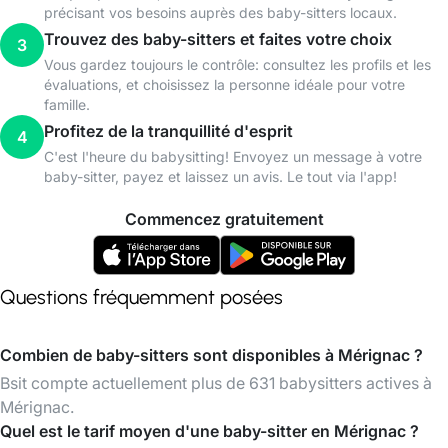
précisant vos besoins auprès des baby-sitters locaux.
Trouvez des baby-sitters et faites votre choix
3
Vous gardez toujours le contrôle: consultez les profils et les
évaluations, et choisissez la personne idéale pour votre
famille.
Profitez de la tranquillité d'esprit
4
C'est l'heure du babysitting! Envoyez un message à votre
baby-sitter, payez et laissez un avis. Le tout via l'app!
Commencez gratuitement
Questions fréquemment posées
Combien de baby-sitters sont disponibles à Mérignac ?
Bsit compte actuellement plus de 631 babysitters actives à
Mérignac.
Quel est le tarif moyen d'une baby-sitter en Mérignac ?