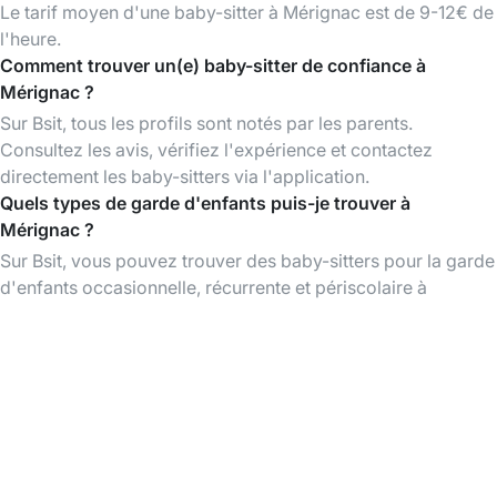
Le tarif moyen d'une baby-sitter à Mérignac est de 9-12€ de
l'heure.
Comment trouver un(e) baby-sitter de confiance à
Mérignac ?
Sur Bsit, tous les profils sont notés par les parents.
Consultez les avis, vérifiez l'expérience et contactez
directement les baby-sitters via l'application.
Quels types de garde d'enfants puis-je trouver à
Mérignac ?
Sur Bsit, vous pouvez trouver des baby-sitters pour la garde
d'enfants occasionnelle, récurrente et périscolaire à
Mérignac et dans les environs.
L'utilisation de Bsit est-elle gratuite ?
La création d'un compte et la consultation des profils des
baby-sitters sont gratuites. Vous ne payez que lorsque vous
réservez un babysitting.
Télécharger l'App Bsit