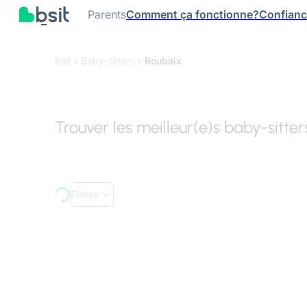
Parents
Comment ça fonctionne?
Confian
Bsit
Baby-sitters
Roubaix
Trouver les meilleur(e)s baby-sitte
Filtres