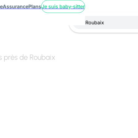
ce
Assurance
Plans
Je suis baby-sitter
rs près de Roubaix