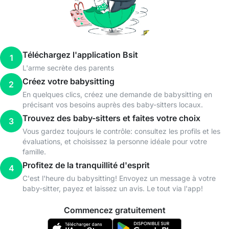
Téléchargez l'application Bsit
1
L'arme secrète des parents
Créez votre babysitting
2
En quelques clics, créez une demande de babysitting en
précisant vos besoins auprès des baby-sitters locaux.
Trouvez des baby-sitters et faites votre choix
3
Vous gardez toujours le contrôle: consultez les profils et les
évaluations, et choisissez la personne idéale pour votre
famille.
Profitez de la tranquillité d'esprit
4
C'est l'heure du babysitting! Envoyez un message à votre
baby-sitter, payez et laissez un avis. Le tout via l'app!
Commencez gratuitement