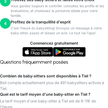
3
Vous gardez toujours le contrôle: consultez les profils et les
évaluations, et choisissez la personne idéale pour votre
famille.
Profitez de la tranquillité d'esprit
4
C'est l'heure du babysitting! Envoyez un message à votre
baby-sitter, payez et laissez un avis. Le tout via l'app!
Commencez gratuitement
Questions fréquemment posées
Combien de baby-sitters sont disponibles à Tiel ?
Bsit compte actuellement plus de 491 babysitters actives à
Tiel.
Quel est le tarif moyen d'une baby-sitter en Tiel ?
Le tarif moyen d'une baby-sitter à Tiel est de 8-11€ de
l'heure.