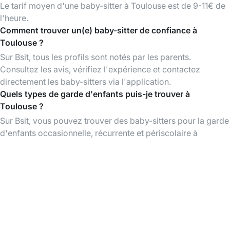
Le tarif moyen d'une baby-sitter à Toulouse est de 9-11€ de
l'heure.
Comment trouver un(e) baby-sitter de confiance à
Toulouse ?
Sur Bsit, tous les profils sont notés par les parents.
Consultez les avis, vérifiez l'expérience et contactez
directement les baby-sitters via l'application.
Quels types de garde d'enfants puis-je trouver à
Toulouse ?
Sur Bsit, vous pouvez trouver des baby-sitters pour la garde
d'enfants occasionnelle, récurrente et périscolaire à
Toulouse et dans les environs.
L'utilisation de Bsit est-elle gratuite ?
La création d'un compte et la consultation des profils des
baby-sitters sont gratuites. Vous ne payez que lorsque vous
réservez un babysitting.
Télécharger l'App Bsit