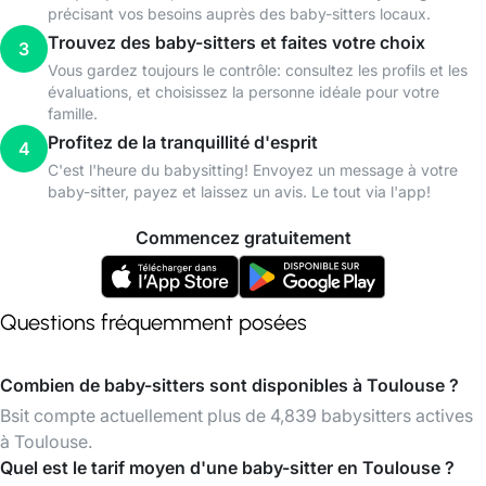
précisant vos besoins auprès des baby-sitters locaux.
Trouvez des baby-sitters et faites votre choix
3
Vous gardez toujours le contrôle: consultez les profils et les
évaluations, et choisissez la personne idéale pour votre
famille.
Profitez de la tranquillité d'esprit
4
C'est l'heure du babysitting! Envoyez un message à votre
baby-sitter, payez et laissez un avis. Le tout via l'app!
Commencez gratuitement
Questions fréquemment posées
Combien de baby-sitters sont disponibles à Toulouse ?
Bsit compte actuellement plus de 4,839 babysitters actives
à Toulouse.
Quel est le tarif moyen d'une baby-sitter en Toulouse ?