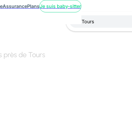
ce
Assurance
Plans
Je suis baby-sitter
s près de Tours