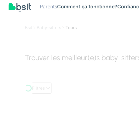
Parents
Comment ça fonctionne?
Confian
Bsit
Baby-sitters
Tours
Trouver les meilleur(e)s baby-sitter
Filtres