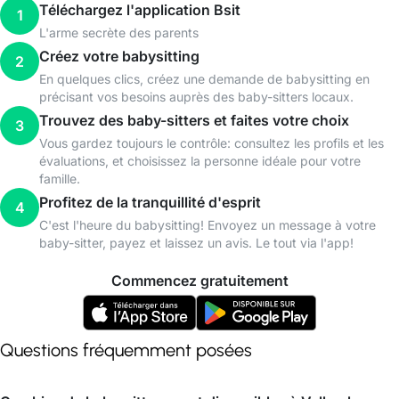
Téléchargez l'application Bsit
1
L'arme secrète des parents
Créez votre babysitting
2
En quelques clics, créez une demande de babysitting en
précisant vos besoins auprès des baby-sitters locaux.
Trouvez des baby-sitters et faites votre choix
3
Vous gardez toujours le contrôle: consultez les profils et les
évaluations, et choisissez la personne idéale pour votre
famille.
Profitez de la tranquillité d'esprit
4
C'est l'heure du babysitting! Envoyez un message à votre
baby-sitter, payez et laissez un avis. Le tout via l'app!
Commencez gratuitement
Questions fréquemment posées