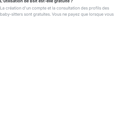
L'utilisation de Bsit est-elle gratuite ?
La création d'un compte et la consultation des profils des
baby-sitters sont gratuites. Vous ne payez que lorsque vous
réservez un babysitting.
Télécharger l'App Bsit
Trouvez des baby-sitters à tout moment,
organisez et payez vos babysittings facilement
via l'app