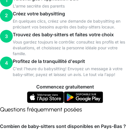
1
L'arme secrète des parents
Créez votre babysitting
2
En quelques clics, créez une demande de babysitting en
précisant vos besoins auprès des baby-sitters locaux.
Trouvez des baby-sitters et faites votre choix
3
Vous gardez toujours le contrôle: consultez les profils et les
évaluations, et choisissez la personne idéale pour votre
famille.
Profitez de la tranquillité d'esprit
4
C'est l'heure du babysitting! Envoyez un message à votre
baby-sitter, payez et laissez un avis. Le tout via l'app!
Commencez gratuitement
Questions fréquemment posées
Combien de baby-sitters sont disponibles en Pays-Bas ?