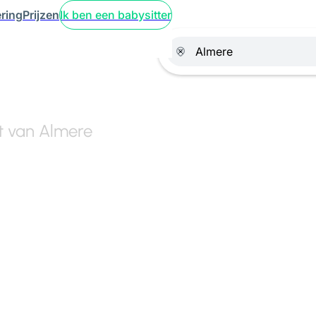
ring
Prijzen
Ik ben een babysitter
rt van Almere