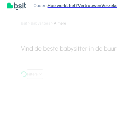
Ouders
Hoe werkt het?
Vertrouwen
Verzeke
Bsit
Babysitters
Almere
Vind de beste babysitter in de buu
Filters