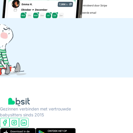
Gezinnen verbinden met vertrouwde
babysitters sinds 2015