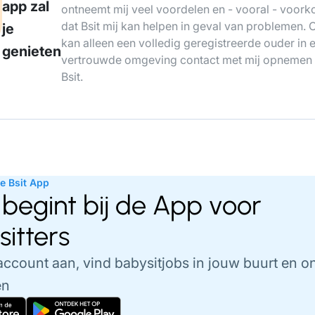
app zal
ontneemt mij veel voordelen en - vooral - voork
dat Bsit mij kan helpen in geval van problemen. 
je
kan alleen een volledig geregistreerde ouder in 
genieten
vertrouwde omgeving contact met mij opnemen 
Bsit.
e Bsit App
 begint bij de App voor
itters
account aan, vind babysitjobs in jouw buurt en o
en