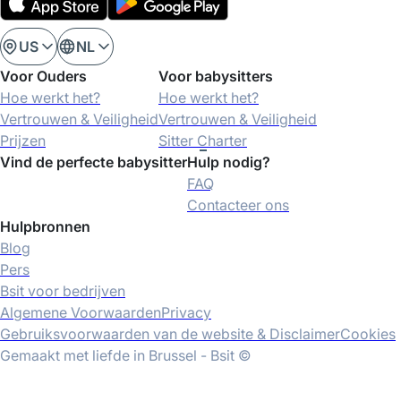
US
NL
Voor Ouders
Voor babysitters
Hoe werkt het?
Hoe werkt het?
Vertrouwen & Veiligheid
Vertrouwen & Veiligheid
Prijzen
Sitter Charter
Vind de perfecte babysitter
Hulp nodig?
FAQ
Contacteer ons
Hulpbronnen
Blog
Pers
Bsit voor bedrijven
Algemene Voorwaarden
Privacy
Gebruiksvoorwaarden van de website & Disclaimer
Cookies
Gemaakt met liefde in Brussel - Bsit ©