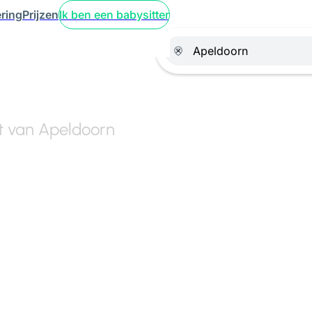
ring
Prijzen
Ik ben een babysitter
rt van Apeldoorn