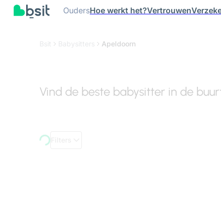
Ouders
Hoe werkt het?
Vertrouwen
Verzeke
Bsit
Babysitters
Apeldoorn
Vind de beste babysitter in de buu
Filters