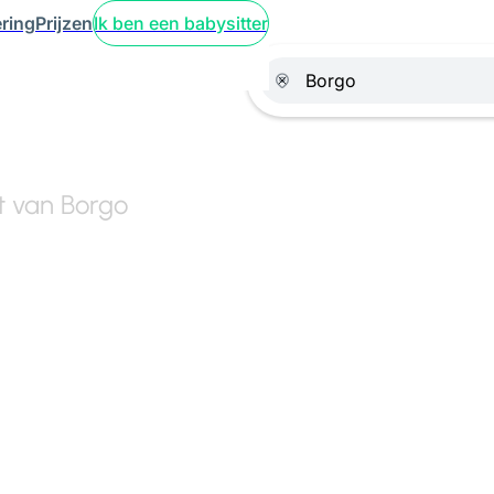
ring
Prijzen
Ik ben een babysitter
rt van Borgo