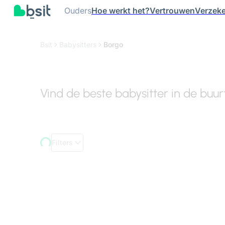
Ouders
Hoe werkt het?
Vertrouwen
Verzeke
Bsit
Babysitters
Borgo
Vind de beste babysitter in de buu
Filters