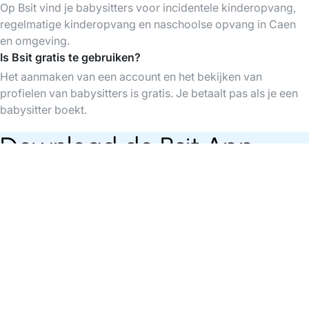
Op Bsit vind je babysitters voor incidentele kinderopvang,
regelmatige kinderopvang en naschoolse opvang in Caen
en omgeving.
Is Bsit gratis te gebruiken?
Het aanmaken van een account en het bekijken van
profielen van babysitters is gratis. Je betaalt pas als je een
babysitter boekt.
Download de Bsit App
Vind babysitters op elk moment, organiseer &
betaal je babysittings gemakkelijk via de app