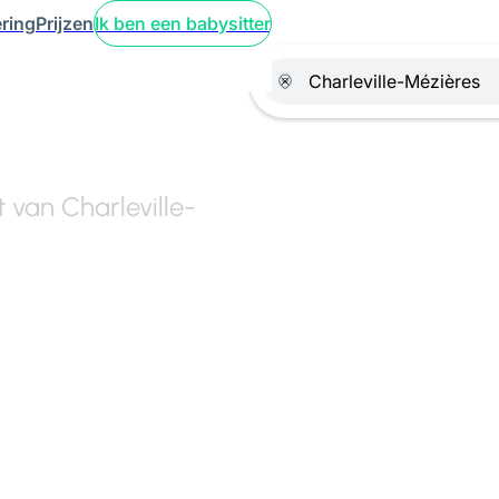
ring
Prijzen
Ik ben een babysitter
t van Charleville-