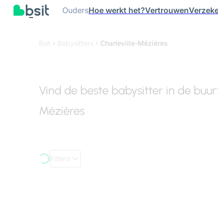
Ouders
Hoe werkt het?
Vertrouwen
Verzeke
Bsit
Babysitters
Charleville-Mézières
Vind de beste babysitter in de buur
Mézières
Filters