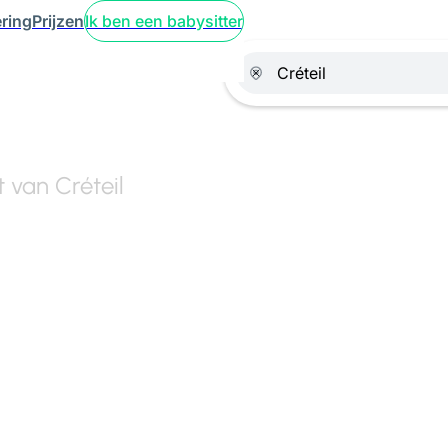
ring
Prijzen
Ik ben een babysitter
t van Créteil