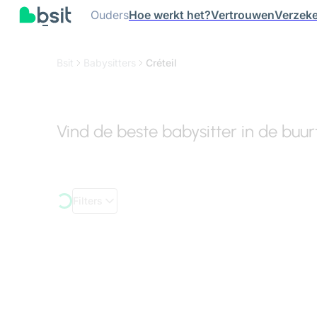
Ouders
Hoe werkt het?
Vertrouwen
Verzeke
Bsit
Babysitters
Créteil
Vind de beste babysitter in de buur
Filters