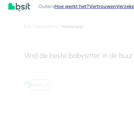
Ouders
Hoe werkt het?
Vertrouwen
Verzeke
Bsit
Babysitters
Harderwijk
Vind de beste babysitter in de buu
Filters