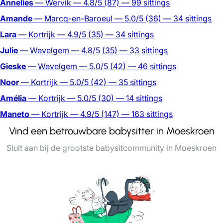
Annelies
— Wervik
— 4.8/5
(87)
— 99 sittings
Amande
— Marcq-en-Baroeul
— 5.0/5
(36)
— 34 sittings
Lara
— Kortrijk
— 4.9/5
(35)
— 34 sittings
Julie
— Wevelgem
— 4.8/5
(35)
— 33 sittings
Gieske
— Wevelgem
— 5.0/5
(42)
— 46 sittings
Noor
— Kortrijk
— 5.0/5
(42)
— 35 sittings
Amélia
— Kortrijk
— 5.0/5
(30)
— 14 sittings
Maneto
— Kortrijk
— 4.9/5
(147)
— 163 sittings
Vind een betrouwbare babysitter in Moeskroen
Sluit aan bij de grootste babysitcommunity in Moeskroen