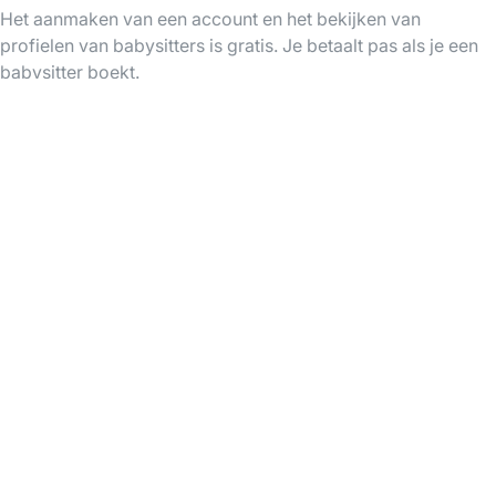
Het aanmaken van een account en het bekijken van
profielen van babysitters is gratis. Je betaalt pas als je een
babysitter boekt.
Babysitters bij mij in de buurt
Babysitters in Mouscron
Babysitters in Kortrijk
Babysitters in wallonia
Babysitters in Liège
Babysitters in Charleroi
Babysitters in Namur
Babysitters in Mons
Babysitters in La Louvière
Babysitters in Tournai
Babysitters in Seraing
Babysitters in Mouscron
Babysitters in Verviers
Babysitters in Arlon
Babysitters in Wavre
Babysitters in Ottignies
Download de Bsit App