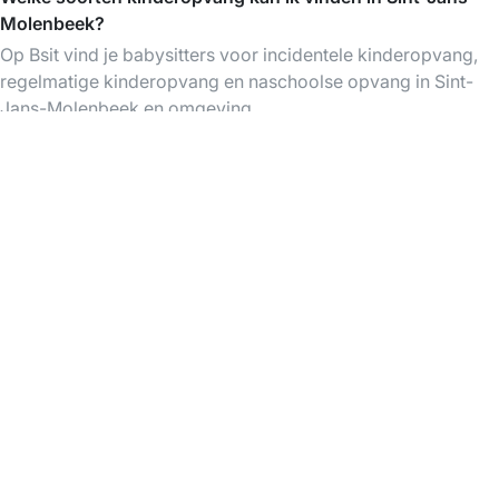
Molenbeek?
Op Bsit vind je babysitters voor incidentele kinderopvang,
regelmatige kinderopvang en naschoolse opvang in Sint-
Jans-Molenbeek en omgeving.
Is Bsit gratis te gebruiken?
Het aanmaken van een account en het bekijken van
profielen van babysitters is gratis. Je betaalt pas als je een
babysitter boekt.
Babysitters bij mij in de buurt
Babysitters in Molenbeek-Saint-
Babysitters in Bruxelles
Jean
Babysitters in Jette
Babysitters in Schaerbeek
Babysitters in Anderlecht
Babysitters in Saint-Gilles
Babysitters in Ixelles
Babysitters in Forest
Babysitters in brussels