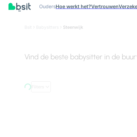
Ouders
Hoe werkt het?
Vertrouwen
Verzeke
Bsit
Babysitters
Steenwijk
Vind de beste babysitter in de buu
Filters