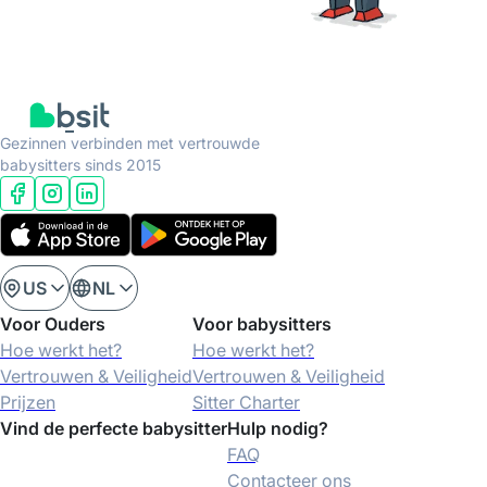
Gezinnen verbinden met vertrouwde
babysitters sinds 2015
US
NL
Voor Ouders
Voor babysitters
Hoe werkt het?
Hoe werkt het?
Vertrouwen & Veiligheid
Vertrouwen & Veiligheid
Prijzen
Sitter Charter
Vind de perfecte babysitter
Hulp nodig?
FAQ
Contacteer ons