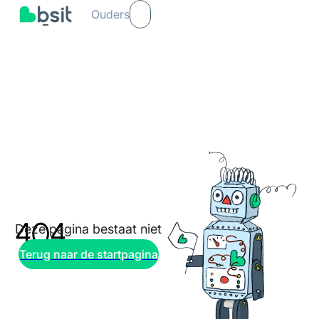
Ouders
404
Deze pagina bestaat niet
Terug naar de startpagina