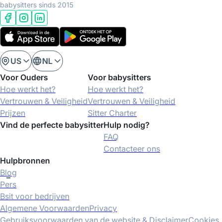
babysitters sinds 2015
US
NL
Voor Ouders
Voor babysitters
Hoe werkt het?
Hoe werkt het?
Vertrouwen & Veiligheid
Vertrouwen & Veiligheid
Prijzen
Sitter Charter
Vind de perfecte babysitter
Hulp nodig?
FAQ
Contacteer ons
Hulpbronnen
Blog
Pers
Bsit voor bedrijven
Algemene Voorwaarden
Privacy
Gebruiksvoorwaarden van de website & Disclaimer
Cookies